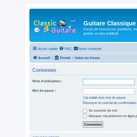
Guitare Classique
Forum de ressources (partitions, mu
gratuit, et sans publicité.
Accès rapide
FAQ
Nous contacter
Accueil
Portail
Index du forum
Connexion
Nom d’utilisateur :
Mot de passe :
J’ai oublié mon mot de passe
Renvoyer le courriel de confirmation
Se souvenir de moi
Masquer ma présence en ligne p