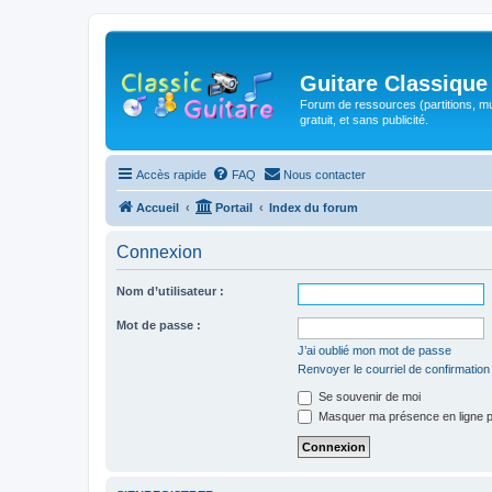
Guitare Classique
Forum de ressources (partitions, mu
gratuit, et sans publicité.
Accès rapide
FAQ
Nous contacter
Accueil
Portail
Index du forum
Connexion
Nom d’utilisateur :
Mot de passe :
J’ai oublié mon mot de passe
Renvoyer le courriel de confirmation
Se souvenir de moi
Masquer ma présence en ligne p