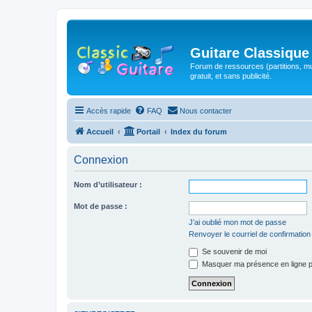
Guitare Classique
Forum de ressources (partitions, mu
gratuit, et sans publicité.
Accès rapide
FAQ
Nous contacter
Accueil
Portail
Index du forum
Connexion
Nom d’utilisateur :
Mot de passe :
J’ai oublié mon mot de passe
Renvoyer le courriel de confirmation
Se souvenir de moi
Masquer ma présence en ligne p