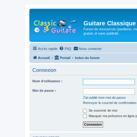
Guitare Classique
Forum de ressources (partitions, mu
gratuit, et sans publicité.
Accès rapide
FAQ
Nous contacter
Accueil
Portail
Index du forum
Connexion
Nom d’utilisateur :
Mot de passe :
J’ai oublié mon mot de passe
Renvoyer le courriel de confirmation
Se souvenir de moi
Masquer ma présence en ligne p