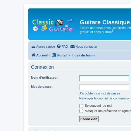
Guitare Classique
Forum de ressources (partitions, mu
gratuit, et sans publicité.
Accès rapide
FAQ
Nous contacter
Accueil
Portail
Index du forum
Connexion
Nom d’utilisateur :
Mot de passe :
J’ai oublié mon mot de passe
Renvoyer le courriel de confirmation
Se souvenir de moi
Masquer ma présence en ligne p