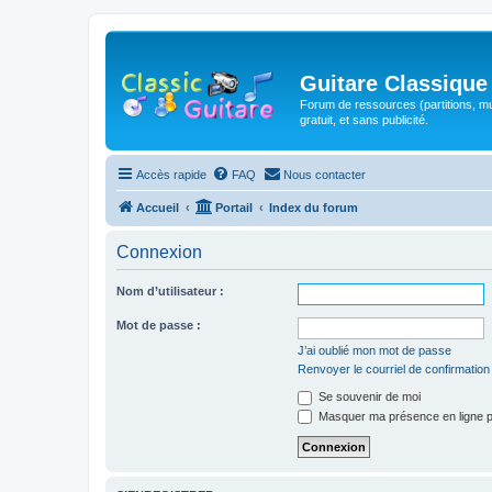
Guitare Classique
Forum de ressources (partitions, mu
gratuit, et sans publicité.
Accès rapide
FAQ
Nous contacter
Accueil
Portail
Index du forum
Connexion
Nom d’utilisateur :
Mot de passe :
J’ai oublié mon mot de passe
Renvoyer le courriel de confirmation
Se souvenir de moi
Masquer ma présence en ligne p