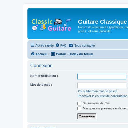
Guitare Classique
Forum de ressources (partitions, mu
gratuit, et sans publicité.
Accès rapide
FAQ
Nous contacter
Accueil
Portail
Index du forum
Connexion
Nom d’utilisateur :
Mot de passe :
J’ai oublié mon mot de passe
Renvoyer le courriel de confirmation
Se souvenir de moi
Masquer ma présence en ligne p