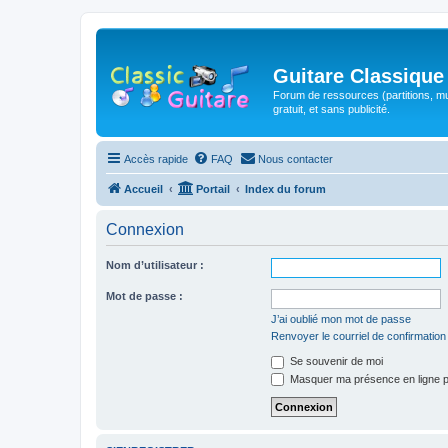
Guitare Classique
Forum de ressources (partitions, mu
gratuit, et sans publicité.
Accès rapide
FAQ
Nous contacter
Accueil
Portail
Index du forum
Connexion
Nom d’utilisateur :
Mot de passe :
J’ai oublié mon mot de passe
Renvoyer le courriel de confirmation
Se souvenir de moi
Masquer ma présence en ligne p