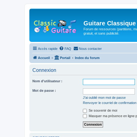
Guitare Classique
Forum de ressources (partitions, mu
gratuit, et sans publicité.
Accès rapide
FAQ
Nous contacter
Accueil
Portail
Index du forum
Connexion
Nom d’utilisateur :
Mot de passe :
J’ai oublié mon mot de passe
Renvoyer le courriel de confirmation
Se souvenir de moi
Masquer ma présence en ligne p