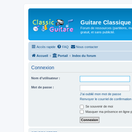
Guitare Classique
Forum de ressources (partitions, mu
gratuit, et sans publicité.
Accès rapide
FAQ
Nous contacter
Accueil
Portail
Index du forum
Connexion
Nom d’utilisateur :
Mot de passe :
J’ai oublié mon mot de passe
Renvoyer le courriel de confirmation
Se souvenir de moi
Masquer ma présence en ligne p