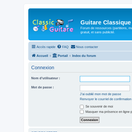
Guitare Classique
Forum de ressources (partitions, mu
gratuit, et sans publicité.
Accès rapide
FAQ
Nous contacter
Accueil
Portail
Index du forum
Connexion
Nom d’utilisateur :
Mot de passe :
J’ai oublié mon mot de passe
Renvoyer le courriel de confirmation
Se souvenir de moi
Masquer ma présence en ligne p