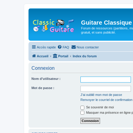
Guitare Classique
Forum de ressources (partitions, mu
gratuit, et sans publicité.
Accès rapide
FAQ
Nous contacter
Accueil
Portail
Index du forum
Connexion
Nom d’utilisateur :
Mot de passe :
J’ai oublié mon mot de passe
Renvoyer le courriel de confirmation
Se souvenir de moi
Masquer ma présence en ligne p