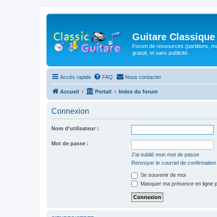
Guitare Classique
Forum de ressources (partitions, mu
gratuit, et sans publicité.
Accès rapide
FAQ
Nous contacter
Accueil
Portail
Index du forum
Connexion
Nom d’utilisateur :
Mot de passe :
J’ai oublié mon mot de passe
Renvoyer le courriel de confirmation
Se souvenir de moi
Masquer ma présence en ligne p