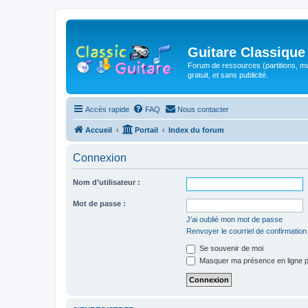
Guitare Classique
Forum de ressources (partitions, mu
gratuit, et sans publicité.
Accès rapide
FAQ
Nous contacter
Accueil
Portail
Index du forum
Connexion
Nom d’utilisateur :
Mot de passe :
J’ai oublié mon mot de passe
Renvoyer le courriel de confirmation
Se souvenir de moi
Masquer ma présence en ligne p