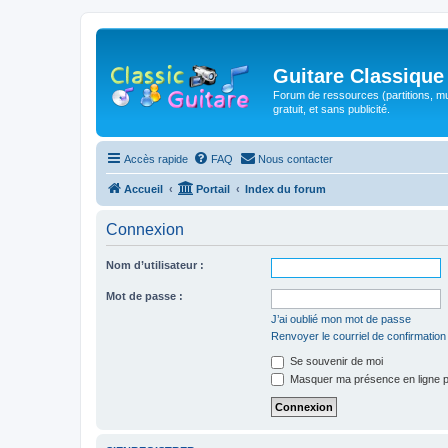
Guitare Classique
Forum de ressources (partitions, mu
gratuit, et sans publicité.
Accès rapide
FAQ
Nous contacter
Accueil
Portail
Index du forum
Connexion
Nom d’utilisateur :
Mot de passe :
J’ai oublié mon mot de passe
Renvoyer le courriel de confirmation
Se souvenir de moi
Masquer ma présence en ligne p