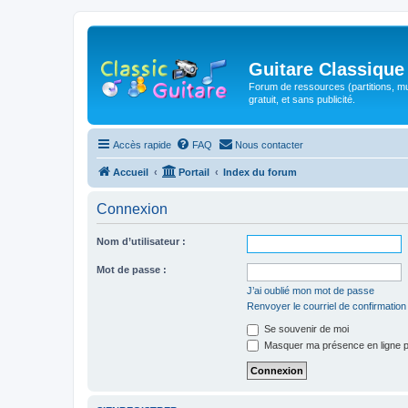
Guitare Classique
Forum de ressources (partitions, mu
gratuit, et sans publicité.
Accès rapide
FAQ
Nous contacter
Accueil
Portail
Index du forum
Connexion
Nom d’utilisateur :
Mot de passe :
J’ai oublié mon mot de passe
Renvoyer le courriel de confirmation
Se souvenir de moi
Masquer ma présence en ligne p