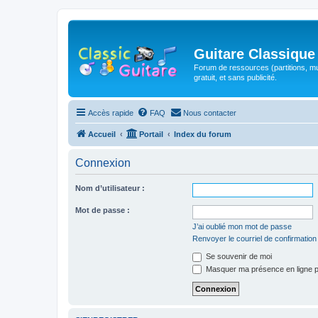
Guitare Classique
Forum de ressources (partitions, mu
gratuit, et sans publicité.
Accès rapide
FAQ
Nous contacter
Accueil
Portail
Index du forum
Connexion
Nom d’utilisateur :
Mot de passe :
J’ai oublié mon mot de passe
Renvoyer le courriel de confirmation
Se souvenir de moi
Masquer ma présence en ligne p