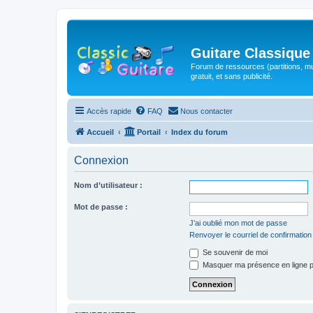
Guitare Classique
Forum de ressources (partitions, mu
gratuit, et sans publicité.
Accès rapide
FAQ
Nous contacter
Accueil
Portail
Index du forum
Connexion
Nom d’utilisateur :
Mot de passe :
J’ai oublié mon mot de passe
Renvoyer le courriel de confirmation
Se souvenir de moi
Masquer ma présence en ligne p