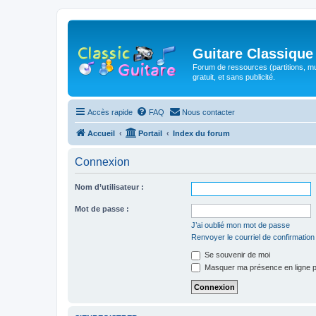
Guitare Classique
Forum de ressources (partitions, mu
gratuit, et sans publicité.
Accès rapide
FAQ
Nous contacter
Accueil
Portail
Index du forum
Connexion
Nom d’utilisateur :
Mot de passe :
J’ai oublié mon mot de passe
Renvoyer le courriel de confirmation
Se souvenir de moi
Masquer ma présence en ligne p