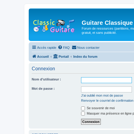
Guitare Classique
Forum de ressources (partitions, mu
gratuit, et sans publicité.
Accès rapide
FAQ
Nous contacter
Accueil
Portail
Index du forum
Connexion
Nom d’utilisateur :
Mot de passe :
J’ai oublié mon mot de passe
Renvoyer le courriel de confirmation
Se souvenir de moi
Masquer ma présence en ligne p