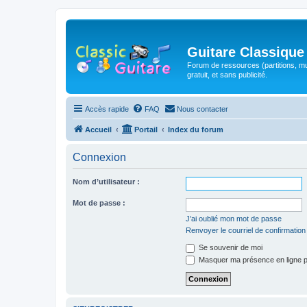
Guitare Classique
Forum de ressources (partitions, mu
gratuit, et sans publicité.
Accès rapide
FAQ
Nous contacter
Accueil
Portail
Index du forum
Connexion
Nom d’utilisateur :
Mot de passe :
J’ai oublié mon mot de passe
Renvoyer le courriel de confirmation
Se souvenir de moi
Masquer ma présence en ligne p