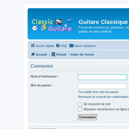
Guitare Classique
Forum de ressources (partitions, mu
gratuit, et sans publicité.
Accès rapide
FAQ
Nous contacter
Accueil
Portail
Index du forum
Connexion
Nom d’utilisateur :
Mot de passe :
J’ai oublié mon mot de passe
Renvoyer le courriel de confirmation
Se souvenir de moi
Masquer ma présence en ligne p