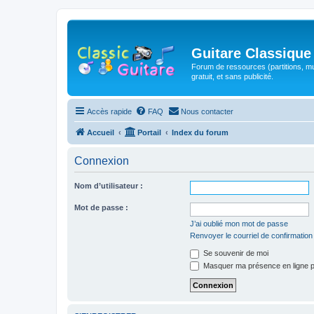
Guitare Classique
Forum de ressources (partitions, mu
gratuit, et sans publicité.
Accès rapide
FAQ
Nous contacter
Accueil
Portail
Index du forum
Connexion
Nom d’utilisateur :
Mot de passe :
J’ai oublié mon mot de passe
Renvoyer le courriel de confirmation
Se souvenir de moi
Masquer ma présence en ligne p