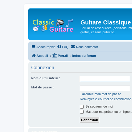
Guitare Classique
Forum de ressources (partitions, mu
gratuit, et sans publicité.
Accès rapide
FAQ
Nous contacter
Accueil
Portail
Index du forum
Connexion
Nom d’utilisateur :
Mot de passe :
J’ai oublié mon mot de passe
Renvoyer le courriel de confirmation
Se souvenir de moi
Masquer ma présence en ligne p