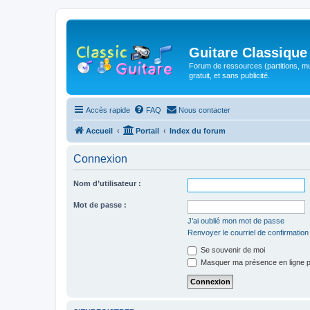
Guitare Classique
Forum de ressources (partitions, mu
gratuit, et sans publicité.
Accès rapide
FAQ
Nous contacter
Accueil
Portail
Index du forum
Connexion
Nom d’utilisateur :
Mot de passe :
J’ai oublié mon mot de passe
Renvoyer le courriel de confirmation
Se souvenir de moi
Masquer ma présence en ligne p