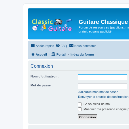
Guitare Classique
Forum de ressources (partitions, mu
gratuit, et sans publicité.
Accès rapide
FAQ
Nous contacter
Accueil
Portail
Index du forum
Connexion
Nom d’utilisateur :
Mot de passe :
J’ai oublié mon mot de passe
Renvoyer le courriel de confirmation
Se souvenir de moi
Masquer ma présence en ligne p