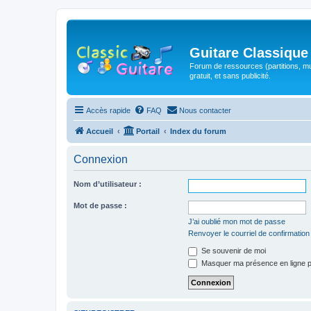
Guitare Classique
Forum de ressources (partitions, mu
gratuit, et sans publicité.
Accès rapide
FAQ
Nous contacter
Accueil
Portail
Index du forum
Connexion
Nom d’utilisateur :
Mot de passe :
J’ai oublié mon mot de passe
Renvoyer le courriel de confirmation
Se souvenir de moi
Masquer ma présence en ligne p