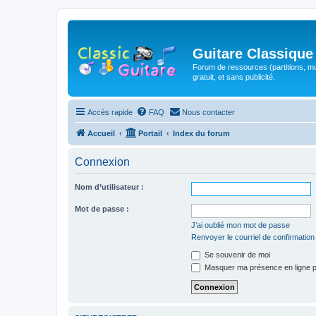
Guitare Classique
Forum de ressources (partitions, mu
gratuit, et sans publicité.
Accès rapide
FAQ
Nous contacter
Accueil
Portail
Index du forum
Connexion
Nom d’utilisateur :
Mot de passe :
J’ai oublié mon mot de passe
Renvoyer le courriel de confirmation
Se souvenir de moi
Masquer ma présence en ligne p