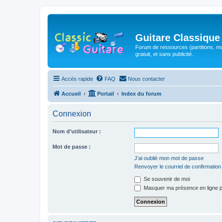
Guitare Classique
Forum de ressources (partitions, mu
gratuit, et sans publicité.
Accès rapide
FAQ
Nous contacter
Accueil
Portail
Index du forum
Connexion
Nom d’utilisateur :
Mot de passe :
J’ai oublié mon mot de passe
Renvoyer le courriel de confirmation
Se souvenir de moi
Masquer ma présence en ligne p