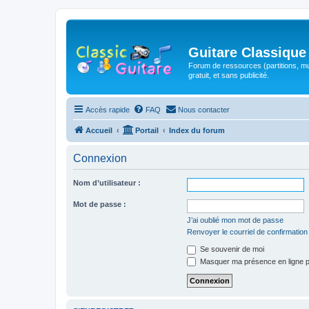
Guitare Classique
Forum de ressources (partitions, mu
gratuit, et sans publicité.
Accès rapide
FAQ
Nous contacter
Accueil
Portail
Index du forum
Connexion
Nom d’utilisateur :
Mot de passe :
J’ai oublié mon mot de passe
Renvoyer le courriel de confirmation
Se souvenir de moi
Masquer ma présence en ligne p