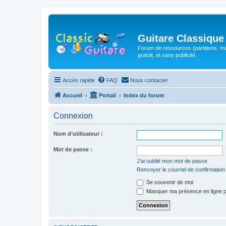
Guitare Classique
Forum de ressources (partitions, mu
gratuit, et sans publicité.
Accès rapide
FAQ
Nous contacter
Accueil
Portail
Index du forum
Connexion
Nom d’utilisateur :
Mot de passe :
J’ai oublié mon mot de passe
Renvoyer le courriel de confirmation
Se souvenir de moi
Masquer ma présence en ligne p