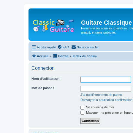
Guitare Classique
Forum de ressources (partitions, mu
gratuit, et sans publicité.
Accès rapide
FAQ
Nous contacter
Accueil
Portail
Index du forum
Connexion
Nom d’utilisateur :
Mot de passe :
J’ai oublié mon mot de passe
Renvoyer le courriel de confirmation
Se souvenir de moi
Masquer ma présence en ligne p