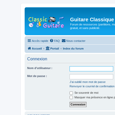
Guitare Classique
Forum de ressources (partitions, mu
gratuit, et sans publicité.
Accès rapide
FAQ
Nous contacter
Accueil
Portail
Index du forum
Connexion
Nom d’utilisateur :
Mot de passe :
J’ai oublié mon mot de passe
Renvoyer le courriel de confirmation
Se souvenir de moi
Masquer ma présence en ligne p