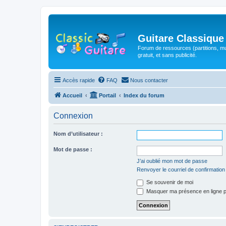
Guitare Classique
Forum de ressources (partitions, mu
gratuit, et sans publicité.
Accès rapide
FAQ
Nous contacter
Accueil
Portail
Index du forum
Connexion
Nom d’utilisateur :
Mot de passe :
J’ai oublié mon mot de passe
Renvoyer le courriel de confirmation
Se souvenir de moi
Masquer ma présence en ligne p