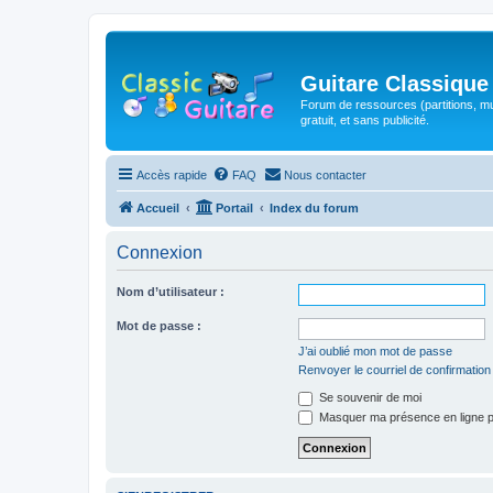
Guitare Classique
Forum de ressources (partitions, mu
gratuit, et sans publicité.
Accès rapide
FAQ
Nous contacter
Accueil
Portail
Index du forum
Connexion
Nom d’utilisateur :
Mot de passe :
J’ai oublié mon mot de passe
Renvoyer le courriel de confirmation
Se souvenir de moi
Masquer ma présence en ligne p