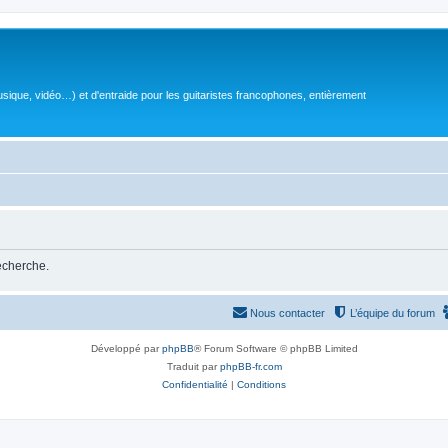
sique, vidéo…) et d'entraide pour les guitaristes francophones, entièrement
recherche.
Nous contacter
L’équipe du forum
Développé par
phpBB
® Forum Software © phpBB Limited
Traduit par
phpBB-fr.com
Confidentialité
|
Conditions