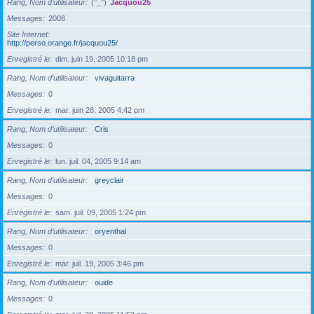
Rang, Nom d’utilisateur
(°_°)
Jacquou25
Messages
2008
Site Internet
http://perso.orange.fr/jacquou25/
Enregistré le
dim. juin 19, 2005 10:18 pm
Rang, Nom d’utilisateur
vivaguitarra
Messages
0
Enregistré le
mar. juin 28, 2005 4:42 pm
Rang, Nom d’utilisateur
Cris
Messages
0
Enregistré le
lun. juil. 04, 2005 9:14 am
Rang, Nom d’utilisateur
greyclair
Messages
0
Enregistré le
sam. juil. 09, 2005 1:24 pm
Rang, Nom d’utilisateur
oryenthal
Messages
0
Enregistré le
mar. juil. 19, 2005 3:46 pm
Rang, Nom d’utilisateur
ouide
Messages
0