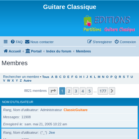
Guitare Classique
FAQ
Nous contacter
S’enregistrer
Connexion
Accueil
Portail
Index du forum
Membres
Membres
Rechercher un membre
•
Tous
A
B
C
D
E
F
G
H
I
J
K
L
M
N
O
P
Q
R
S
T
U
V
W
X
Y
Z
Autre
Page
1
sur
177
1
2
3
4
5
177
Suivante
8821 membres
…
NOM D’UTILISATEUR
Rang, Nom d’utilisateur
Administrateur
ClassicGuitare
Messages
11908
Enregistré le
sam. mai 21, 2005 10:22 am
Rang, Nom d’utilisateur
(°_°)
Jive