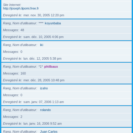
Site Internet
http://joseph.lipomi.free.fr
Enregistré le
mer. nov. 30, 2005 12:20 pm
Rang, Nom d’utilisateur
****
koyunbaba
Messages
48
Enregistré le
sam. déc. 10, 2005 4:06 pm
Rang, Nom d’utilisateur
iki
Messages
0
Enregistré le
lun. déc. 12, 2005 5:38 pm
Rang, Nom d’utilisateur
*1*
philbaux
Messages
160
Enregistré le
mer. déc. 28, 2005 10:48 pm
Rang, Nom d’utilisateur
izaho
Messages
0
Enregistré le
sam. janv. 07, 2006 1:13 am
Rang, Nom d’utilisateur
rolando
Messages
2
Enregistré le
lun. janv. 16, 2006 9:52 am
Rang, Nom d’utilisateur
Juan Carlos