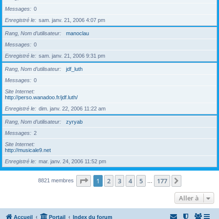
Messages
0
Enregistré le
sam. janv. 21, 2006 4:07 pm
Rang, Nom d’utilisateur
manoclau
Messages
0
Enregistré le
sam. janv. 21, 2006 9:31 pm
Rang, Nom d’utilisateur
jdf_luth
Messages
0
Site Internet
http://perso.wanadoo.fr/jdf.luth/
Enregistré le
dim. janv. 22, 2006 11:22 am
Rang, Nom d’utilisateur
zyryab
Messages
2
Site Internet
http://musicale9.net
Enregistré le
mar. janv. 24, 2006 11:52 pm
Page
1
sur
177
1
2
3
4
5
177
Suivante
8821 membres
…
Aller à
Accueil
Portail
Index du forum