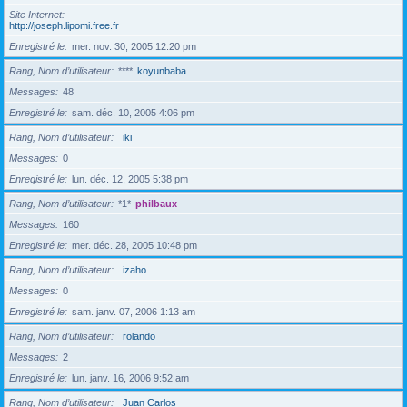
Site Internet
http://joseph.lipomi.free.fr
Enregistré le
mer. nov. 30, 2005 12:20 pm
Rang, Nom d’utilisateur
****
koyunbaba
Messages
48
Enregistré le
sam. déc. 10, 2005 4:06 pm
Rang, Nom d’utilisateur
iki
Messages
0
Enregistré le
lun. déc. 12, 2005 5:38 pm
Rang, Nom d’utilisateur
*1*
philbaux
Messages
160
Enregistré le
mer. déc. 28, 2005 10:48 pm
Rang, Nom d’utilisateur
izaho
Messages
0
Enregistré le
sam. janv. 07, 2006 1:13 am
Rang, Nom d’utilisateur
rolando
Messages
2
Enregistré le
lun. janv. 16, 2006 9:52 am
Rang, Nom d’utilisateur
Juan Carlos