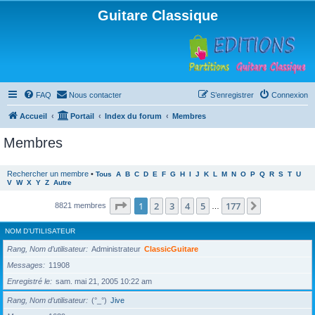
Guitare Classique
FAQ
Nous contacter
S’enregistrer
Connexion
Accueil
Portail
Index du forum
Membres
Membres
Rechercher un membre
•
Tous
A
B
C
D
E
F
G
H
I
J
K
L
M
N
O
P
Q
R
S
T
U
V
W
X
Y
Z
Autre
Page
1
sur
177
1
2
3
4
5
177
Suivante
8821 membres
…
NOM D’UTILISATEUR
Rang, Nom d’utilisateur
Administrateur
ClassicGuitare
Messages
11908
Enregistré le
sam. mai 21, 2005 10:22 am
Rang, Nom d’utilisateur
(°_°)
Jive