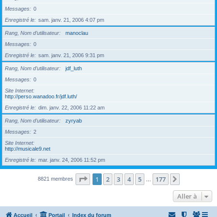
Messages
0
Enregistré le
sam. janv. 21, 2006 4:07 pm
Rang, Nom d’utilisateur
manoclau
Messages
0
Enregistré le
sam. janv. 21, 2006 9:31 pm
Rang, Nom d’utilisateur
jdf_luth
Messages
0
Site Internet
http://perso.wanadoo.fr/jdf.luth/
Enregistré le
dim. janv. 22, 2006 11:22 am
Rang, Nom d’utilisateur
zyryab
Messages
2
Site Internet
http://musicale9.net
Enregistré le
mar. janv. 24, 2006 11:52 pm
Page
1
sur
177
1
2
3
4
5
177
Suivante
8821 membres
…
Aller à
Accueil
Portail
Index du forum