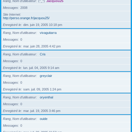
Rang, Nom d’utilisateur
(°_°)
Jacquou25
Messages
2008
Site Internet
http://perso.orange.fr/jacquou25/
Enregistré le
dim. juin 19, 2005 10:18 pm
Rang, Nom d’utilisateur
vivaguitarra
Messages
0
Enregistré le
mar. juin 28, 2005 4:42 pm
Rang, Nom d’utilisateur
Cris
Messages
0
Enregistré le
lun. juil. 04, 2005 9:14 am
Rang, Nom d’utilisateur
greyclair
Messages
0
Enregistré le
sam. juil. 09, 2005 1:24 pm
Rang, Nom d’utilisateur
oryenthal
Messages
0
Enregistré le
mar. juil. 19, 2005 3:46 pm
Rang, Nom d’utilisateur
ouide
Messages
0