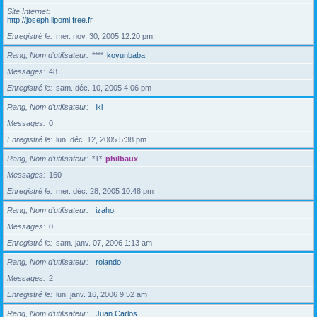
Site Internet
http://joseph.lipomi.free.fr
Enregistré le
mer. nov. 30, 2005 12:20 pm
Rang, Nom d’utilisateur
****
koyunbaba
Messages
48
Enregistré le
sam. déc. 10, 2005 4:06 pm
Rang, Nom d’utilisateur
iki
Messages
0
Enregistré le
lun. déc. 12, 2005 5:38 pm
Rang, Nom d’utilisateur
*1*
philbaux
Messages
160
Enregistré le
mer. déc. 28, 2005 10:48 pm
Rang, Nom d’utilisateur
izaho
Messages
0
Enregistré le
sam. janv. 07, 2006 1:13 am
Rang, Nom d’utilisateur
rolando
Messages
2
Enregistré le
lun. janv. 16, 2006 9:52 am
Rang, Nom d’utilisateur
Juan Carlos