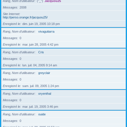
Rang, Nom d’utilisateur
(°_°)
Jacquou25
Messages
2008
Site Internet
http://perso.orange.fr/jacquou25/
Enregistré le
dim. juin 19, 2005 10:18 pm
Rang, Nom d’utilisateur
vivaguitarra
Messages
0
Enregistré le
mar. juin 28, 2005 4:42 pm
Rang, Nom d’utilisateur
Cris
Messages
0
Enregistré le
lun. juil. 04, 2005 9:14 am
Rang, Nom d’utilisateur
greyclair
Messages
0
Enregistré le
sam. juil. 09, 2005 1:24 pm
Rang, Nom d’utilisateur
oryenthal
Messages
0
Enregistré le
mar. juil. 19, 2005 3:46 pm
Rang, Nom d’utilisateur
ouide
Messages
0