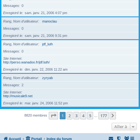
Messages
0
Enregistré le
sam. janv. 21, 2006 4:07 pm
Rang, Nom d’utilisateur
manoclau
Messages
0
Enregistré le
sam. janv. 21, 2006 9:31 pm
Rang, Nom d’utilisateur
jdf_luth
Messages
0
Site Internet
http://perso.wanadoo.fr/jdf.luth/
Enregistré le
dim. janv. 22, 2006 11:22 am
Rang, Nom d’utilisateur
zyryab
Messages
2
Site Internet
http://musicale9.net
Enregistré le
mar. janv. 24, 2006 11:52 pm
Page
1
sur
177
1
2
3
4
5
177
Suivante
8820 membres
…
Aller à
Accueil
Portail
Index du forum