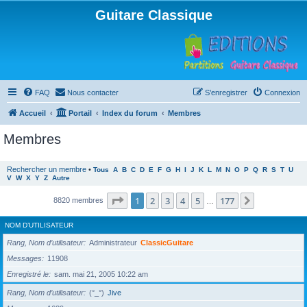
Guitare Classique
FAQ
Nous contacter
S’enregistrer
Connexion
Accueil
Portail
Index du forum
Membres
Membres
Rechercher un membre
•
Tous
A
B
C
D
E
F
G
H
I
J
K
L
M
N
O
P
Q
R
S
T
U
V
W
X
Y
Z
Autre
Page
1
sur
177
1
2
3
4
5
177
Suivante
8820 membres
…
NOM D’UTILISATEUR
Rang, Nom d’utilisateur
Administrateur
ClassicGuitare
Messages
11908
Enregistré le
sam. mai 21, 2005 10:22 am
Rang, Nom d’utilisateur
(°_°)
Jive