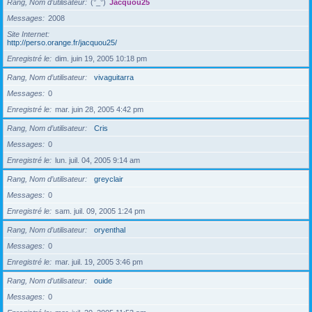
Rang, Nom d’utilisateur
(°_°)
Jacquou25
Messages
2008
Site Internet
http://perso.orange.fr/jacquou25/
Enregistré le
dim. juin 19, 2005 10:18 pm
Rang, Nom d’utilisateur
vivaguitarra
Messages
0
Enregistré le
mar. juin 28, 2005 4:42 pm
Rang, Nom d’utilisateur
Cris
Messages
0
Enregistré le
lun. juil. 04, 2005 9:14 am
Rang, Nom d’utilisateur
greyclair
Messages
0
Enregistré le
sam. juil. 09, 2005 1:24 pm
Rang, Nom d’utilisateur
oryenthal
Messages
0
Enregistré le
mar. juil. 19, 2005 3:46 pm
Rang, Nom d’utilisateur
ouide
Messages
0