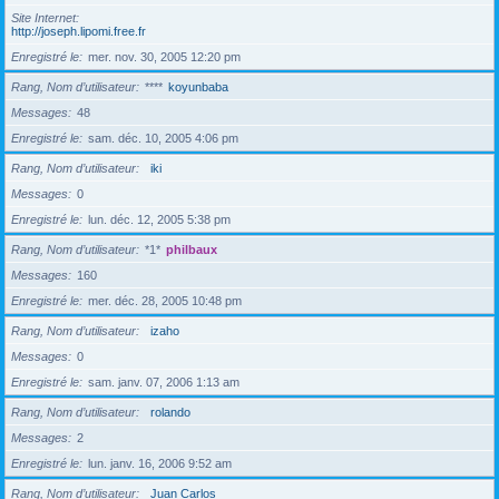
Site Internet
http://joseph.lipomi.free.fr
Enregistré le
mer. nov. 30, 2005 12:20 pm
Rang, Nom d’utilisateur
****
koyunbaba
Messages
48
Enregistré le
sam. déc. 10, 2005 4:06 pm
Rang, Nom d’utilisateur
iki
Messages
0
Enregistré le
lun. déc. 12, 2005 5:38 pm
Rang, Nom d’utilisateur
*1*
philbaux
Messages
160
Enregistré le
mer. déc. 28, 2005 10:48 pm
Rang, Nom d’utilisateur
izaho
Messages
0
Enregistré le
sam. janv. 07, 2006 1:13 am
Rang, Nom d’utilisateur
rolando
Messages
2
Enregistré le
lun. janv. 16, 2006 9:52 am
Rang, Nom d’utilisateur
Juan Carlos