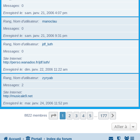
Messages
0
Enregistré le
sam. janv. 21, 2006 4:07 pm
Rang, Nom d’utilisateur
manoclau
Messages
0
Enregistré le
sam. janv. 21, 2006 9:31 pm
Rang, Nom d’utilisateur
jdf_luth
Messages
0
Site Internet
http://perso.wanadoo.fr/jdf.luth/
Enregistré le
dim. janv. 22, 2006 11:22 am
Rang, Nom d’utilisateur
zyryab
Messages
2
Site Internet
http://musicale9.net
Enregistré le
mar. janv. 24, 2006 11:52 pm
Page
1
sur
177
1
2
3
4
5
177
Suivante
8822 membres
…
Aller à
Accueil
Portail
Index du forum