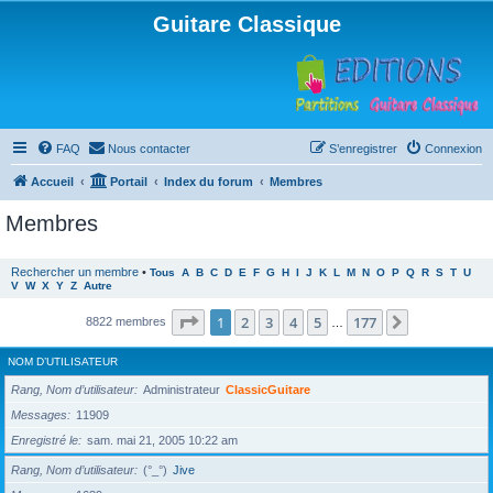
Guitare Classique
FAQ
Nous contacter
S’enregistrer
Connexion
Accueil
Portail
Index du forum
Membres
Membres
Rechercher un membre
•
Tous
A
B
C
D
E
F
G
H
I
J
K
L
M
N
O
P
Q
R
S
T
U
V
W
X
Y
Z
Autre
Page
1
sur
177
1
2
3
4
5
177
Suivante
8822 membres
…
NOM D’UTILISATEUR
Rang, Nom d’utilisateur
Administrateur
ClassicGuitare
Messages
11909
Enregistré le
sam. mai 21, 2005 10:22 am
Rang, Nom d’utilisateur
(°_°)
Jive