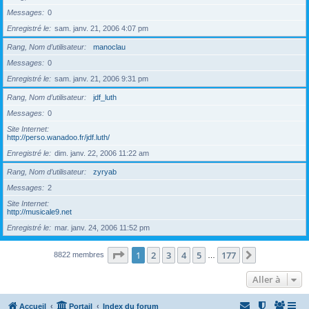
Messages
0
Enregistré le
sam. janv. 21, 2006 4:07 pm
Rang, Nom d’utilisateur
manoclau
Messages
0
Enregistré le
sam. janv. 21, 2006 9:31 pm
Rang, Nom d’utilisateur
jdf_luth
Messages
0
Site Internet
http://perso.wanadoo.fr/jdf.luth/
Enregistré le
dim. janv. 22, 2006 11:22 am
Rang, Nom d’utilisateur
zyryab
Messages
2
Site Internet
http://musicale9.net
Enregistré le
mar. janv. 24, 2006 11:52 pm
Page
1
sur
177
1
2
3
4
5
177
Suivante
8822 membres
…
Aller à
Accueil
Portail
Index du forum