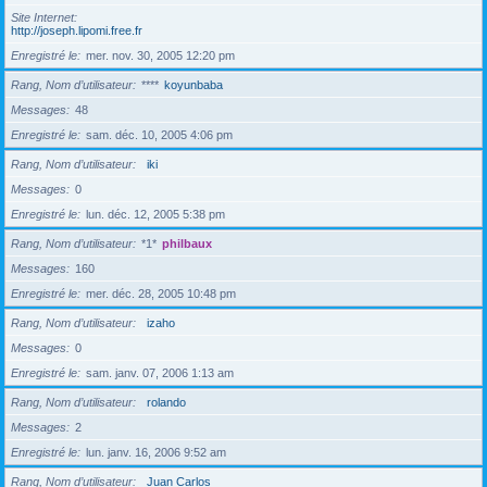
Site Internet
http://joseph.lipomi.free.fr
Enregistré le
mer. nov. 30, 2005 12:20 pm
Rang, Nom d’utilisateur
****
koyunbaba
Messages
48
Enregistré le
sam. déc. 10, 2005 4:06 pm
Rang, Nom d’utilisateur
iki
Messages
0
Enregistré le
lun. déc. 12, 2005 5:38 pm
Rang, Nom d’utilisateur
*1*
philbaux
Messages
160
Enregistré le
mer. déc. 28, 2005 10:48 pm
Rang, Nom d’utilisateur
izaho
Messages
0
Enregistré le
sam. janv. 07, 2006 1:13 am
Rang, Nom d’utilisateur
rolando
Messages
2
Enregistré le
lun. janv. 16, 2006 9:52 am
Rang, Nom d’utilisateur
Juan Carlos