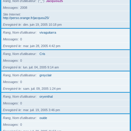
Rang, Nom d’utilisateur
(°_°)
Jacquou25
Messages
2008
Site Internet
http://perso.orange.fr/jacquou25/
Enregistré le
dim. juin 19, 2005 10:18 pm
Rang, Nom d’utilisateur
vivaguitarra
Messages
0
Enregistré le
mar. juin 28, 2005 4:42 pm
Rang, Nom d’utilisateur
Cris
Messages
0
Enregistré le
lun. juil. 04, 2005 9:14 am
Rang, Nom d’utilisateur
greyclair
Messages
0
Enregistré le
sam. juil. 09, 2005 1:24 pm
Rang, Nom d’utilisateur
oryenthal
Messages
0
Enregistré le
mar. juil. 19, 2005 3:46 pm
Rang, Nom d’utilisateur
ouide
Messages
0