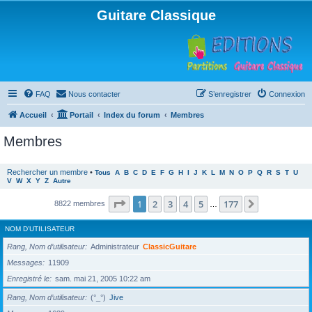
Guitare Classique
FAQ
Nous contacter
S’enregistrer
Connexion
Accueil
Portail
Index du forum
Membres
Membres
Rechercher un membre
•
Tous
A
B
C
D
E
F
G
H
I
J
K
L
M
N
O
P
Q
R
S
T
U
V
W
X
Y
Z
Autre
Page
1
sur
177
1
2
3
4
5
177
Suivante
8822 membres
…
NOM D’UTILISATEUR
Rang, Nom d’utilisateur
Administrateur
ClassicGuitare
Messages
11909
Enregistré le
sam. mai 21, 2005 10:22 am
Rang, Nom d’utilisateur
(°_°)
Jive