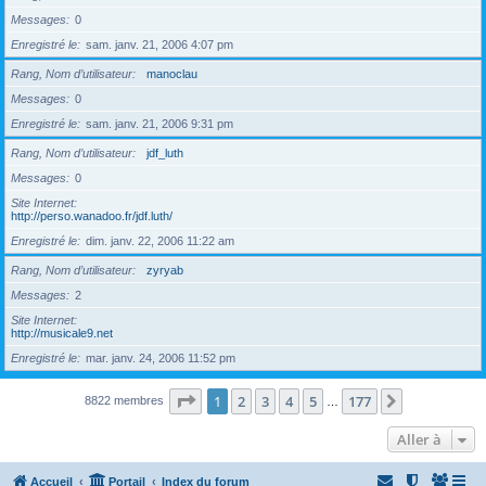
Messages
0
Enregistré le
sam. janv. 21, 2006 4:07 pm
Rang, Nom d’utilisateur
manoclau
Messages
0
Enregistré le
sam. janv. 21, 2006 9:31 pm
Rang, Nom d’utilisateur
jdf_luth
Messages
0
Site Internet
http://perso.wanadoo.fr/jdf.luth/
Enregistré le
dim. janv. 22, 2006 11:22 am
Rang, Nom d’utilisateur
zyryab
Messages
2
Site Internet
http://musicale9.net
Enregistré le
mar. janv. 24, 2006 11:52 pm
Page
1
sur
177
1
2
3
4
5
177
Suivante
8822 membres
…
Aller à
Accueil
Portail
Index du forum