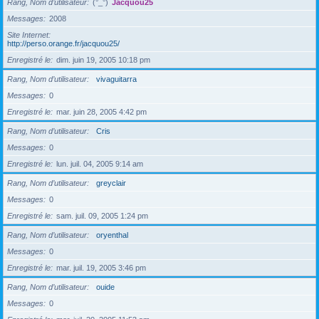
Rang, Nom d’utilisateur
(°_°)
Jacquou25
Messages
2008
Site Internet
http://perso.orange.fr/jacquou25/
Enregistré le
dim. juin 19, 2005 10:18 pm
Rang, Nom d’utilisateur
vivaguitarra
Messages
0
Enregistré le
mar. juin 28, 2005 4:42 pm
Rang, Nom d’utilisateur
Cris
Messages
0
Enregistré le
lun. juil. 04, 2005 9:14 am
Rang, Nom d’utilisateur
greyclair
Messages
0
Enregistré le
sam. juil. 09, 2005 1:24 pm
Rang, Nom d’utilisateur
oryenthal
Messages
0
Enregistré le
mar. juil. 19, 2005 3:46 pm
Rang, Nom d’utilisateur
ouide
Messages
0