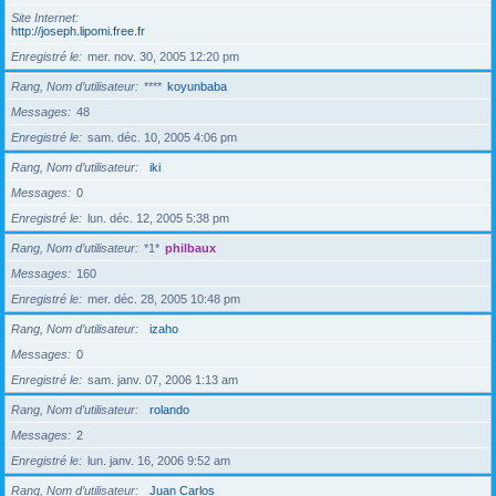
Site Internet
http://joseph.lipomi.free.fr
Enregistré le
mer. nov. 30, 2005 12:20 pm
Rang, Nom d’utilisateur
****
koyunbaba
Messages
48
Enregistré le
sam. déc. 10, 2005 4:06 pm
Rang, Nom d’utilisateur
iki
Messages
0
Enregistré le
lun. déc. 12, 2005 5:38 pm
Rang, Nom d’utilisateur
*1*
philbaux
Messages
160
Enregistré le
mer. déc. 28, 2005 10:48 pm
Rang, Nom d’utilisateur
izaho
Messages
0
Enregistré le
sam. janv. 07, 2006 1:13 am
Rang, Nom d’utilisateur
rolando
Messages
2
Enregistré le
lun. janv. 16, 2006 9:52 am
Rang, Nom d’utilisateur
Juan Carlos