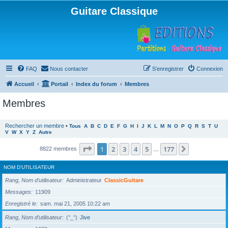
Guitare Classique
FAQ
Nous contacter
S’enregistrer
Connexion
Accueil
Portail
Index du forum
Membres
Membres
Rechercher un membre
•
Tous
A
B
C
D
E
F
G
H
I
J
K
L
M
N
O
P
Q
R
S
T
U
V
W
X
Y
Z
Autre
Page
1
sur
177
1
2
3
4
5
177
Suivante
8822 membres
…
NOM D’UTILISATEUR
Rang, Nom d’utilisateur
Administrateur
ClassicGuitare
Messages
11909
Enregistré le
sam. mai 21, 2005 10:22 am
Rang, Nom d’utilisateur
(°_°)
Jive