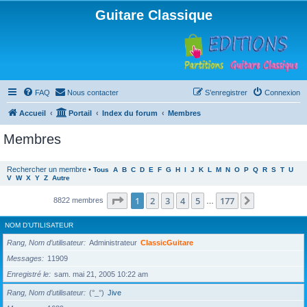
Guitare Classique
FAQ
Nous contacter
S’enregistrer
Connexion
Accueil
Portail
Index du forum
Membres
Membres
Rechercher un membre
•
Tous
A
B
C
D
E
F
G
H
I
J
K
L
M
N
O
P
Q
R
S
T
U
V
W
X
Y
Z
Autre
Page
1
sur
177
1
2
3
4
5
177
Suivante
8822 membres
…
NOM D’UTILISATEUR
Rang, Nom d’utilisateur
Administrateur
ClassicGuitare
Messages
11909
Enregistré le
sam. mai 21, 2005 10:22 am
Rang, Nom d’utilisateur
(°_°)
Jive