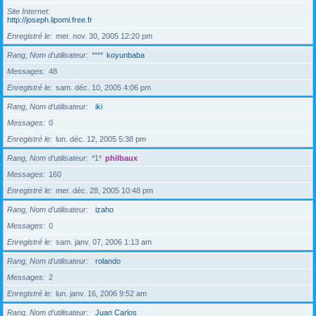
Site Internet
http://joseph.lipomi.free.fr
Enregistré le
mer. nov. 30, 2005 12:20 pm
Rang, Nom d’utilisateur
****
koyunbaba
Messages
48
Enregistré le
sam. déc. 10, 2005 4:06 pm
Rang, Nom d’utilisateur
iki
Messages
0
Enregistré le
lun. déc. 12, 2005 5:38 pm
Rang, Nom d’utilisateur
*1*
philbaux
Messages
160
Enregistré le
mer. déc. 28, 2005 10:48 pm
Rang, Nom d’utilisateur
izaho
Messages
0
Enregistré le
sam. janv. 07, 2006 1:13 am
Rang, Nom d’utilisateur
rolando
Messages
2
Enregistré le
lun. janv. 16, 2006 9:52 am
Rang, Nom d’utilisateur
Juan Carlos