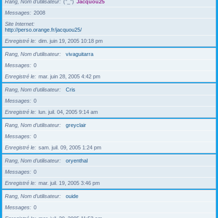
Rang, Nom d’utilisateur
(°_°)
Jacquou25
Messages
2008
Site Internet
http://perso.orange.fr/jacquou25/
Enregistré le
dim. juin 19, 2005 10:18 pm
Rang, Nom d’utilisateur
vivaguitarra
Messages
0
Enregistré le
mar. juin 28, 2005 4:42 pm
Rang, Nom d’utilisateur
Cris
Messages
0
Enregistré le
lun. juil. 04, 2005 9:14 am
Rang, Nom d’utilisateur
greyclair
Messages
0
Enregistré le
sam. juil. 09, 2005 1:24 pm
Rang, Nom d’utilisateur
oryenthal
Messages
0
Enregistré le
mar. juil. 19, 2005 3:46 pm
Rang, Nom d’utilisateur
ouide
Messages
0