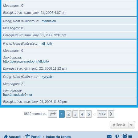
Messages
0
Enregistré le
sam. janv. 21, 2006 4:07 pm
Rang, Nom d’utilisateur
manoclau
Messages
0
Enregistré le
sam. janv. 21, 2006 9:31 pm
Rang, Nom d’utilisateur
jdf_luth
Messages
0
Site Internet
http://perso.wanadoo.fr/jdf.luth/
Enregistré le
dim. janv. 22, 2006 11:22 am
Rang, Nom d’utilisateur
zyryab
Messages
2
Site Internet
http://musicale9.net
Enregistré le
mar. janv. 24, 2006 11:52 pm
Page
1
sur
177
1
2
3
4
5
177
Suivante
8822 membres
…
Aller à
Accueil
Portail
Index du forum