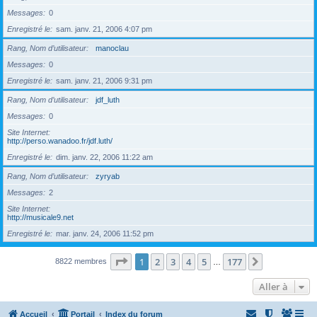
Messages
0
Enregistré le
sam. janv. 21, 2006 4:07 pm
Rang, Nom d’utilisateur
manoclau
Messages
0
Enregistré le
sam. janv. 21, 2006 9:31 pm
Rang, Nom d’utilisateur
jdf_luth
Messages
0
Site Internet
http://perso.wanadoo.fr/jdf.luth/
Enregistré le
dim. janv. 22, 2006 11:22 am
Rang, Nom d’utilisateur
zyryab
Messages
2
Site Internet
http://musicale9.net
Enregistré le
mar. janv. 24, 2006 11:52 pm
Page
1
sur
177
1
2
3
4
5
177
Suivante
8822 membres
…
Aller à
Accueil
Portail
Index du forum