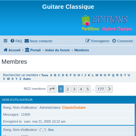
Guitare Classique
FAQ
Nous contacter
S’enregistrer
Connexion
Accueil
Portail
Index du forum
Membres
Membres
Rechercher un membre
•
Tous
A
B
C
D
E
F
G
H
I
J
K
L
M
N
O
P
Q
R
S
T
U
V
W
X
Y
Z
Autre
Page
1
sur
177
1
2
3
4
5
177
Suivante
8822 membres
…
NOM D’UTILISATEUR
Rang, Nom d’utilisateur
Administrateur
ClassicGuitare
Messages
11909
Enregistré le
sam. mai 21, 2005 10:22 am
Rang, Nom d’utilisateur
(°_°)
Jive