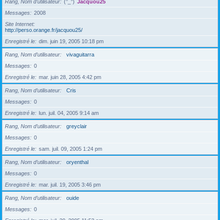
Rang, Nom d’utilisateur
(°_°)
Jacquou25
Messages
2008
Site Internet
http://perso.orange.fr/jacquou25/
Enregistré le
dim. juin 19, 2005 10:18 pm
Rang, Nom d’utilisateur
vivaguitarra
Messages
0
Enregistré le
mar. juin 28, 2005 4:42 pm
Rang, Nom d’utilisateur
Cris
Messages
0
Enregistré le
lun. juil. 04, 2005 9:14 am
Rang, Nom d’utilisateur
greyclair
Messages
0
Enregistré le
sam. juil. 09, 2005 1:24 pm
Rang, Nom d’utilisateur
oryenthal
Messages
0
Enregistré le
mar. juil. 19, 2005 3:46 pm
Rang, Nom d’utilisateur
ouide
Messages
0