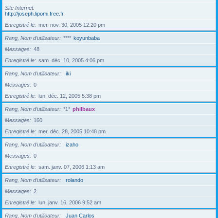
Site Internet
http://joseph.lipomi.free.fr
Enregistré le
mer. nov. 30, 2005 12:20 pm
Rang, Nom d’utilisateur
****
koyunbaba
Messages
48
Enregistré le
sam. déc. 10, 2005 4:06 pm
Rang, Nom d’utilisateur
iki
Messages
0
Enregistré le
lun. déc. 12, 2005 5:38 pm
Rang, Nom d’utilisateur
*1*
philbaux
Messages
160
Enregistré le
mer. déc. 28, 2005 10:48 pm
Rang, Nom d’utilisateur
izaho
Messages
0
Enregistré le
sam. janv. 07, 2006 1:13 am
Rang, Nom d’utilisateur
rolando
Messages
2
Enregistré le
lun. janv. 16, 2006 9:52 am
Rang, Nom d’utilisateur
Juan Carlos