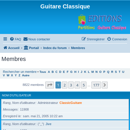
Guitare Classique
FAQ
Nous contacter
S’enregistrer
Connexion
Accueil
Portail
Index du forum
Membres
Membres
Rechercher un membre
•
Tous
A
B
C
D
E
F
G
H
I
J
K
L
M
N
O
P
Q
R
S
T
U
V
W
X
Y
Z
Autre
Page
1
sur
177
1
2
3
4
5
177
Suivante
8822 membres
…
NOM D’UTILISATEUR
Rang, Nom d’utilisateur
Administrateur
ClassicGuitare
Messages
11908
Enregistré le
sam. mai 21, 2005 10:22 am
Rang, Nom d’utilisateur
(°_°)
Jive