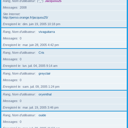
Rang, Nom d’utilisateur
(°_°)
Jacquou25
Messages
2008
Site Internet
http://perso.orange.fr/jacquou25/
Enregistré le
dim. juin 19, 2005 10:18 pm
Rang, Nom d’utilisateur
vivaguitarra
Messages
0
Enregistré le
mar. juin 28, 2005 4:42 pm
Rang, Nom d’utilisateur
Cris
Messages
0
Enregistré le
lun. juil. 04, 2005 9:14 am
Rang, Nom d’utilisateur
greyclair
Messages
0
Enregistré le
sam. juil. 09, 2005 1:24 pm
Rang, Nom d’utilisateur
oryenthal
Messages
0
Enregistré le
mar. juil. 19, 2005 3:46 pm
Rang, Nom d’utilisateur
ouide
Messages
0