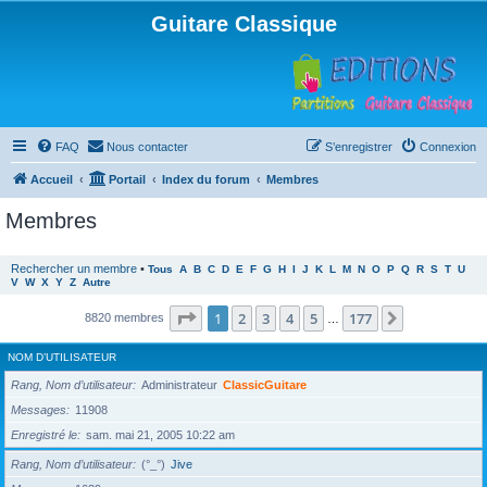
Guitare Classique
FAQ
Nous contacter
S’enregistrer
Connexion
Accueil
Portail
Index du forum
Membres
Membres
Rechercher un membre
•
Tous
A
B
C
D
E
F
G
H
I
J
K
L
M
N
O
P
Q
R
S
T
U
V
W
X
Y
Z
Autre
Page
1
sur
177
1
2
3
4
5
177
Suivante
8820 membres
…
NOM D’UTILISATEUR
Rang, Nom d’utilisateur
Administrateur
ClassicGuitare
Messages
11908
Enregistré le
sam. mai 21, 2005 10:22 am
Rang, Nom d’utilisateur
(°_°)
Jive