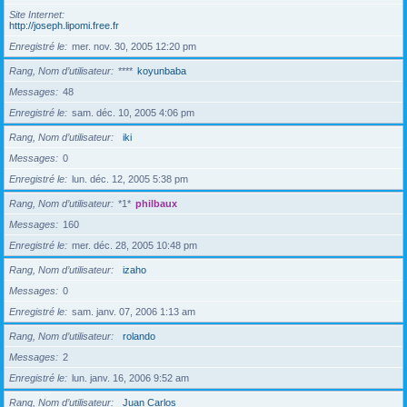
Site Internet
http://joseph.lipomi.free.fr
Enregistré le
mer. nov. 30, 2005 12:20 pm
Rang, Nom d’utilisateur
****
koyunbaba
Messages
48
Enregistré le
sam. déc. 10, 2005 4:06 pm
Rang, Nom d’utilisateur
iki
Messages
0
Enregistré le
lun. déc. 12, 2005 5:38 pm
Rang, Nom d’utilisateur
*1*
philbaux
Messages
160
Enregistré le
mer. déc. 28, 2005 10:48 pm
Rang, Nom d’utilisateur
izaho
Messages
0
Enregistré le
sam. janv. 07, 2006 1:13 am
Rang, Nom d’utilisateur
rolando
Messages
2
Enregistré le
lun. janv. 16, 2006 9:52 am
Rang, Nom d’utilisateur
Juan Carlos