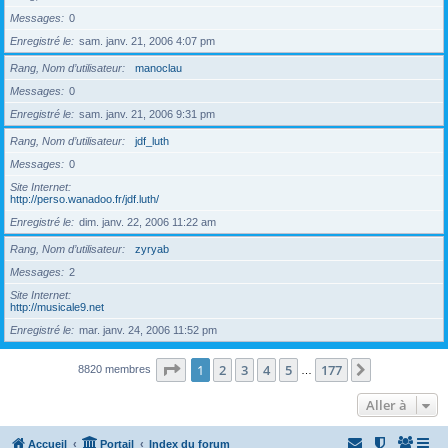
Messages
0
Enregistré le
sam. janv. 21, 2006 4:07 pm
Rang, Nom d’utilisateur
manoclau
Messages
0
Enregistré le
sam. janv. 21, 2006 9:31 pm
Rang, Nom d’utilisateur
jdf_luth
Messages
0
Site Internet
http://perso.wanadoo.fr/jdf.luth/
Enregistré le
dim. janv. 22, 2006 11:22 am
Rang, Nom d’utilisateur
zyryab
Messages
2
Site Internet
http://musicale9.net
Enregistré le
mar. janv. 24, 2006 11:52 pm
Page
1
sur
177
1
2
3
4
5
177
Suivante
8820 membres
…
Aller à
Accueil
Portail
Index du forum