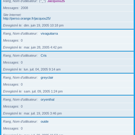
Rang, Nom d’utilisateur
(°_°)
Jacquou25
Messages
2008
Site Internet
http://perso.orange.fr/jacquou25/
Enregistré le
dim. juin 19, 2005 10:18 pm
Rang, Nom d’utilisateur
vivaguitarra
Messages
0
Enregistré le
mar. juin 28, 2005 4:42 pm
Rang, Nom d’utilisateur
Cris
Messages
0
Enregistré le
lun. juil. 04, 2005 9:14 am
Rang, Nom d’utilisateur
greyclair
Messages
0
Enregistré le
sam. juil. 09, 2005 1:24 pm
Rang, Nom d’utilisateur
oryenthal
Messages
0
Enregistré le
mar. juil. 19, 2005 3:46 pm
Rang, Nom d’utilisateur
ouide
Messages
0