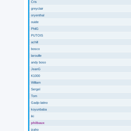
Cris
greyclair
oryenthal
ouide
PhilG
PUTOIS
achill
bosco
larouille
andy boso
JeanG
K1000
William
Sergeï
Tom
Gadjo latino
koyunbaba
iki
philbaux
izaho