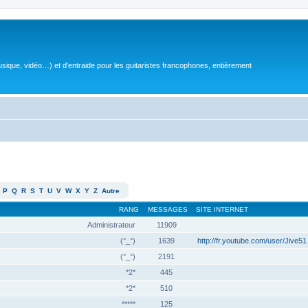
sique, vidéo…) et d'entraide pour les guitaristes francophones, entièrement
P
Q
R
S
T
U
V
W
X
Y
Z
Autre
RANG
MESSAGES
SITE INTERNET
Administrateur
11909
(°_°)
1639
http://fr.youtube.com/user/Jive51
(°_°)
2191
*2*
445
*2*
510
*****
125