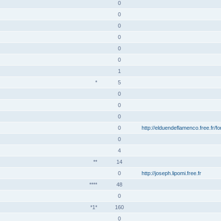
0
0
0
0
0
0
1
*
5
0
0
0
0
http://elduendeflamenco.free.fr/f
0
4
**
14
0
http://joseph.lipomi.free.fr
****
48
0
*1*
160
0