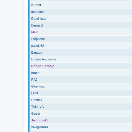
laurent
mapuche
Dominique
Bernard
Marc
Stéphane
patjuju62
Banquo
Dubuis Antoinette
Roque Carbajo
bruce
RAJI
Gherking
Light
Canbell
ThierryA
Guest
Jacquou25
vivaguitarra