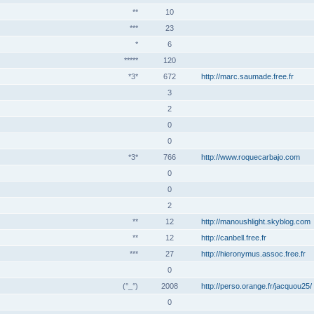
**
10
***
23
*
6
*****
120
*3*
672
http://marc.saumade.free.fr
3
2
0
0
*3*
766
http://www.roquecarbajo.com
0
0
2
**
12
http://manoushlight.skyblog.com
**
12
http://canbell.free.fr
***
27
http://hieronymus.assoc.free.fr
0
(°_°)
2008
http://perso.orange.fr/jacquou25/
0