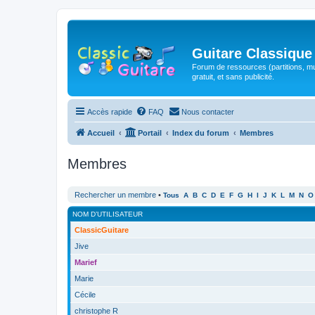
Guitare Classique
Forum de ressources (partitions, mu
gratuit, et sans publicité.
Accès rapide
FAQ
Nous contacter
Accueil
Portail
Index du forum
Membres
Membres
Rechercher un membre
•
Tous
A
B
C
D
E
F
G
H
I
J
K
L
M
N
O
NOM D’UTILISATEUR
ClassicGuitare
Jive
Marief
Marie
Cécile
christophe R