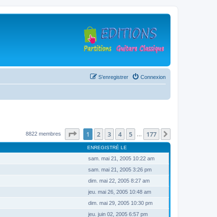
S’enregistrer
Connexion
Page
1
sur
177
1
2
3
4
5
177
Suivante
8822 membres
…
ENREGISTRÉ LE
sam. mai 21, 2005 10:22 am
sam. mai 21, 2005 3:26 pm
dim. mai 22, 2005 8:27 am
jeu. mai 26, 2005 10:48 am
dim. mai 29, 2005 10:30 pm
jeu. juin 02, 2005 6:57 pm