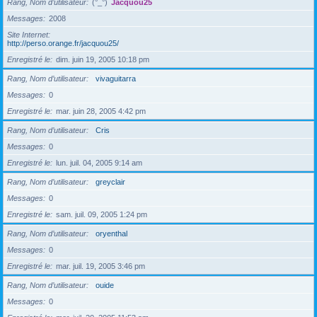
Rang, Nom d’utilisateur
(°_°)
Jacquou25
Messages
2008
Site Internet
http://perso.orange.fr/jacquou25/
Enregistré le
dim. juin 19, 2005 10:18 pm
Rang, Nom d’utilisateur
vivaguitarra
Messages
0
Enregistré le
mar. juin 28, 2005 4:42 pm
Rang, Nom d’utilisateur
Cris
Messages
0
Enregistré le
lun. juil. 04, 2005 9:14 am
Rang, Nom d’utilisateur
greyclair
Messages
0
Enregistré le
sam. juil. 09, 2005 1:24 pm
Rang, Nom d’utilisateur
oryenthal
Messages
0
Enregistré le
mar. juil. 19, 2005 3:46 pm
Rang, Nom d’utilisateur
ouide
Messages
0