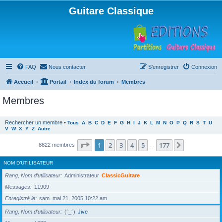
Guitare Classique
FAQ
Nous contacter
S’enregistrer
Connexion
Accueil
Portail
Index du forum
Membres
Membres
Rechercher un membre
•
Tous
A
B
C
D
E
F
G
H
I
J
K
L
M
N
O
P
Q
R
S
T
U
V
W
X
Y
Z
Autre
Page
1
sur
177
1
2
3
4
5
177
Suivante
8822 membres
…
NOM D’UTILISATEUR
Rang, Nom d’utilisateur
Administrateur
ClassicGuitare
Messages
11909
Enregistré le
sam. mai 21, 2005 10:22 am
Rang, Nom d’utilisateur
(°_°)
Jive