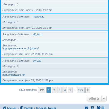
Messages
0
Enregistré le
sam. janv. 21, 2006 4:07 pm
Rang, Nom d’utilisateur
manoclau
Messages
0
Enregistré le
sam. janv. 21, 2006 9:31 pm
Rang, Nom d’utilisateur
jdf_luth
Messages
0
Site Internet
http://perso.wanadoo.fr/jdf.luth/
Enregistré le
dim. janv. 22, 2006 11:22 am
Rang, Nom d’utilisateur
zyryab
Messages
2
Site Internet
http://musicale9.net
Enregistré le
mar. janv. 24, 2006 11:52 pm
Page
1
sur
177
1
2
3
4
5
177
Suivante
8822 membres
…
Aller à
Accueil
Portail
Index du forum