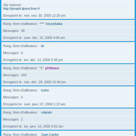
Site Internet
http://joseph.lipomi.free.fr
Enregistré le
mer. nov. 30, 2005 12:20 pm
Rang, Nom d’utilisateur
****
koyunbaba
Messages
48
Enregistré le
sam. déc. 10, 2005 4:06 pm
Rang, Nom d’utilisateur
iki
Messages
0
Enregistré le
lun. déc. 12, 2005 5:38 pm
Rang, Nom d’utilisateur
*1*
philbaux
Messages
160
Enregistré le
mer. déc. 28, 2005 10:48 pm
Rang, Nom d’utilisateur
izaho
Messages
0
Enregistré le
sam. janv. 07, 2006 1:13 am
Rang, Nom d’utilisateur
rolando
Messages
2
Enregistré le
lun. janv. 16, 2006 9:52 am
Rang, Nom d’utilisateur
Juan Carlos