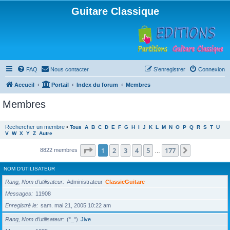
Guitare Classique
FAQ
Nous contacter
S’enregistrer
Connexion
Accueil
Portail
Index du forum
Membres
Membres
Rechercher un membre
•
Tous
A
B
C
D
E
F
G
H
I
J
K
L
M
N
O
P
Q
R
S
T
U
V
W
X
Y
Z
Autre
Page
1
sur
177
1
2
3
4
5
177
Suivante
8822 membres
…
NOM D’UTILISATEUR
Rang, Nom d’utilisateur
Administrateur
ClassicGuitare
Messages
11908
Enregistré le
sam. mai 21, 2005 10:22 am
Rang, Nom d’utilisateur
(°_°)
Jive