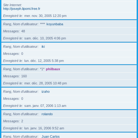
Site Internet
http://joseph.lipomi.free.fr
Enregistré le
mer. nov. 30, 2005 12:20 pm
Rang, Nom d’utilisateur
****
koyunbaba
Messages
48
Enregistré le
sam. déc. 10, 2005 4:06 pm
Rang, Nom d’utilisateur
iki
Messages
0
Enregistré le
lun. déc. 12, 2005 5:38 pm
Rang, Nom d’utilisateur
*1*
philbaux
Messages
160
Enregistré le
mer. déc. 28, 2005 10:48 pm
Rang, Nom d’utilisateur
izaho
Messages
0
Enregistré le
sam. janv. 07, 2006 1:13 am
Rang, Nom d’utilisateur
rolando
Messages
2
Enregistré le
lun. janv. 16, 2006 9:52 am
Rang, Nom d’utilisateur
Juan Carlos