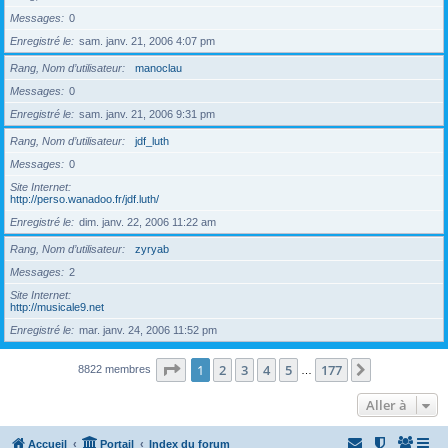
Messages
0
Enregistré le
sam. janv. 21, 2006 4:07 pm
Rang, Nom d’utilisateur
manoclau
Messages
0
Enregistré le
sam. janv. 21, 2006 9:31 pm
Rang, Nom d’utilisateur
jdf_luth
Messages
0
Site Internet
http://perso.wanadoo.fr/jdf.luth/
Enregistré le
dim. janv. 22, 2006 11:22 am
Rang, Nom d’utilisateur
zyryab
Messages
2
Site Internet
http://musicale9.net
Enregistré le
mar. janv. 24, 2006 11:52 pm
Page
1
sur
177
1
2
3
4
5
177
Suivante
8822 membres
…
Aller à
Accueil
Portail
Index du forum