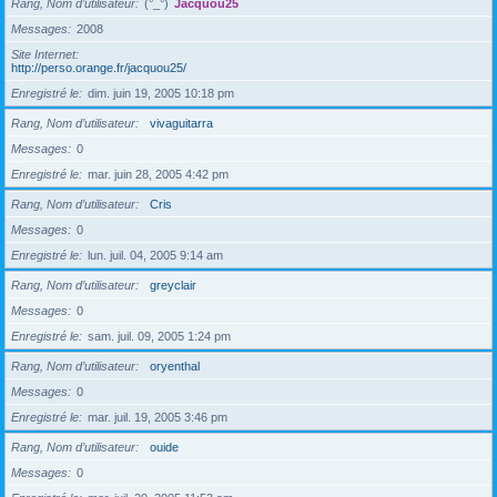
Rang, Nom d’utilisateur
(°_°)
Jacquou25
Messages
2008
Site Internet
http://perso.orange.fr/jacquou25/
Enregistré le
dim. juin 19, 2005 10:18 pm
Rang, Nom d’utilisateur
vivaguitarra
Messages
0
Enregistré le
mar. juin 28, 2005 4:42 pm
Rang, Nom d’utilisateur
Cris
Messages
0
Enregistré le
lun. juil. 04, 2005 9:14 am
Rang, Nom d’utilisateur
greyclair
Messages
0
Enregistré le
sam. juil. 09, 2005 1:24 pm
Rang, Nom d’utilisateur
oryenthal
Messages
0
Enregistré le
mar. juil. 19, 2005 3:46 pm
Rang, Nom d’utilisateur
ouide
Messages
0