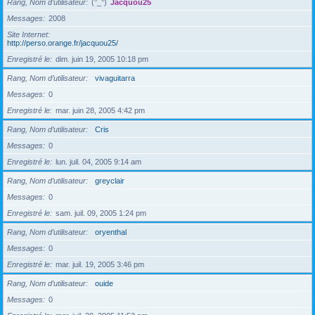
Rang, Nom d’utilisateur
(°_°)
Jacquou25
Messages
2008
Site Internet
http://perso.orange.fr/jacquou25/
Enregistré le
dim. juin 19, 2005 10:18 pm
Rang, Nom d’utilisateur
vivaguitarra
Messages
0
Enregistré le
mar. juin 28, 2005 4:42 pm
Rang, Nom d’utilisateur
Cris
Messages
0
Enregistré le
lun. juil. 04, 2005 9:14 am
Rang, Nom d’utilisateur
greyclair
Messages
0
Enregistré le
sam. juil. 09, 2005 1:24 pm
Rang, Nom d’utilisateur
oryenthal
Messages
0
Enregistré le
mar. juil. 19, 2005 3:46 pm
Rang, Nom d’utilisateur
ouide
Messages
0