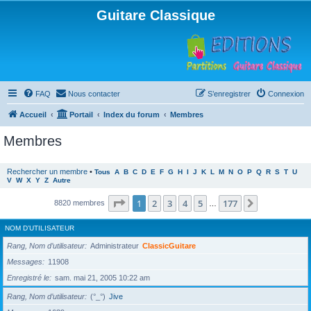
Guitare Classique
FAQ
Nous contacter
S’enregistrer
Connexion
Accueil
Portail
Index du forum
Membres
Membres
Rechercher un membre
•
Tous
A
B
C
D
E
F
G
H
I
J
K
L
M
N
O
P
Q
R
S
T
U
V
W
X
Y
Z
Autre
Page
1
sur
177
1
2
3
4
5
177
Suivante
8820 membres
…
NOM D’UTILISATEUR
Rang, Nom d’utilisateur
Administrateur
ClassicGuitare
Messages
11908
Enregistré le
sam. mai 21, 2005 10:22 am
Rang, Nom d’utilisateur
(°_°)
Jive