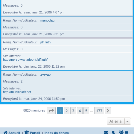
Messages
0
Enregistré le
sam. janv. 21, 2006 4:07 pm
Rang, Nom d’utilisateur
manoclau
Messages
0
Enregistré le
sam. janv. 21, 2006 9:31 pm
Rang, Nom d’utilisateur
jdf_luth
Messages
0
Site Internet
http://perso.wanadoo.fr/jdf.luth/
Enregistré le
dim. janv. 22, 2006 11:22 am
Rang, Nom d’utilisateur
zyryab
Messages
2
Site Internet
http://musicale9.net
Enregistré le
mar. janv. 24, 2006 11:52 pm
Page
1
sur
177
1
2
3
4
5
177
Suivante
8820 membres
…
Aller à
Accueil
Portail
Index du forum