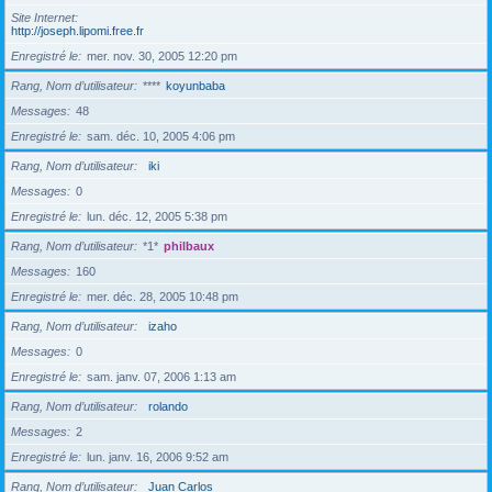
Site Internet
http://joseph.lipomi.free.fr
Enregistré le
mer. nov. 30, 2005 12:20 pm
Rang, Nom d’utilisateur
****
koyunbaba
Messages
48
Enregistré le
sam. déc. 10, 2005 4:06 pm
Rang, Nom d’utilisateur
iki
Messages
0
Enregistré le
lun. déc. 12, 2005 5:38 pm
Rang, Nom d’utilisateur
*1*
philbaux
Messages
160
Enregistré le
mer. déc. 28, 2005 10:48 pm
Rang, Nom d’utilisateur
izaho
Messages
0
Enregistré le
sam. janv. 07, 2006 1:13 am
Rang, Nom d’utilisateur
rolando
Messages
2
Enregistré le
lun. janv. 16, 2006 9:52 am
Rang, Nom d’utilisateur
Juan Carlos